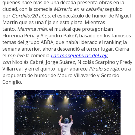
quienes hace más de una década presenta obras en la
ciudad, con la comedia
Misterio en la cabaña;
seguido
por
Gordillo/20 años
, el espectáculo de humor de Miguel
Martín que es una fija en esta plaza. Mientras
tanto,
Mamma mía!,
el musical que protagonizan
Florencia Peña y Alejandro Pake
r,
basado en los famosos
temas del grupo ABBA, que había liderado el ranking la
semana anterior, ahora descendió al tercer lugar. Cierra
el
top five
la comedia
Los mosqueteros del rey
,
con
Nicolás Cabré, Jorge Suárez, Nicolás Scarpino y Fredy
Villarreal; y en el quinto lugar aparece
Pirulo se raja
, otra
propuesta de humor de Mauro Villaverde y Gerardo
Coniglio.