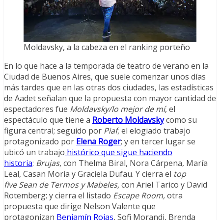
Moldavsky, a la cabeza en el ranking porteño
En lo que hace a la temporada de teatro de verano en la
Ciudad de Buenos Aires, que suele comenzar unos días
más tardes que en las otras dos ciudades, las estadísticas
de Aadet señalan que la propuesta con mayor cantidad de
espectadores fue
Moldavsky/lo mejor de mí
, el
espectáculo que tiene a
Roberto Moldavsky
como su
figura central; seguido por
Piaf
, el elogiado trabajo
protagonizado por
Elena Roger
; y en tercer lugar se
ubicó un trabajo
histórico que sigue haciendo
historia
:
Brujas
, con Thelma Biral, Nora Cárpena, María
Leal, Casan Moria y Graciela Dufau. Y cierra el
top
five
Sean de Termos y Mabeles,
con Ariel Tarico y David
Rotemberg; y cierra el listado
Escape Room,
otra
propuesta que dirige Nelson Valente que
protagonizan
Benjamín Rojas
,
Sofi Morandi, Brenda