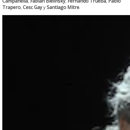
Campanella
,
Fabián Bielinsky
,
Fernando Trueba
,
Pablo
Trapero
,
Cesc Gay
y
Santiago Mitre
.