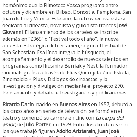
homónimo que la Filmoteca Vasca programa entre
octubre y diciembre en Bilbao, Donostia, Pamplona, San
Juan de Luz y Vitoria. Este año, la retrospectiva estará
dedicada al cineasta, novelista y guionista francés
José
Giovanni
. El lanzamiento de los carteles se inscribe
además en “Z365” o “Festival todo el año”, la nueva
apuesta estratégica del certamen, según el Festival de
San Sebastián. Esa línea integra la búsqueda, el
acompañamiento y el desarrollo de nuevos talentos en
programas como Ikusmira Berriak y Nest; la formación
cinematográfica a través de Elías Querejeta Zine Eskola,
Zinemaldia + Plus y Diálogos de cineastas; y la
investigación y divulgación mediante el proyecto Z70,
Pensamiento y debate, e Investigación y publicaciones.
Ricardo Darín
, nacido en
Buenos Aires
en 1957, debutó a
los cinco años en series de televisión, se formó en el
teatro y comenzó su carrera en cine con
La carpa del
amor
, de
Julio Porter
, en 1979. Entre los directores con
los que trabajó figuran
Adolfo Aristarain
,
Juan José