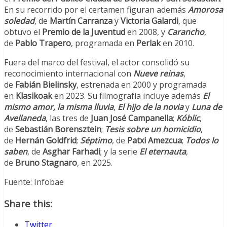
En su recorrido por el certamen figuran además
Amorosa
soledad
, de
Martín Carranza
y
Victoria Galardi
, que
obtuvo el
Premio de la Juventud
en 2008, y
Carancho
,
de
Pablo Trapero
, programada en
Perlak
en 2010.
Fuera del marco del festival, el actor consolidó su
reconocimiento internacional con
Nueve reinas
,
de
Fabián Bielinsky
, estrenada en 2000 y programada
en
Klasikoak
en 2023. Su filmografía incluye además
El
mismo amor, la misma lluvia
,
El hijo de la novia
y
Luna de
Avellaneda
, las tres de
Juan José Campanella
;
Kóblic
,
de
Sebastián Borensztein
;
Tesis sobre un homicidio
,
de
Hernán Goldfrid
;
Séptimo
, de
Patxi Amezcua
;
Todos lo
saben
, de
Asghar Farhadi
; y la serie
El eternauta
,
de
Bruno Stagnaro
, en 2025.
Fuente: Infobae
Share this:
Twitter