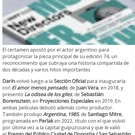
El certamen apostó por el actor argentino para
protagonizar la pieza principal de su edición 74, un
reconocimiento que subraya una historia compartida de
dos décadas y varios hitos importantes
Darín
volvió luego a la
Sección Oficial
para inaugurarla
con
El amor menos pensado
, de
Juan Vera
, en 2018, y
presentó
La odisea de los giles
, de
Sebastián
Borensztein
, en
Proyecciones Especiales
en 2019. En
ambas películas debutó además como productor.
También produjo
Argentina, 1985
, de
Santiago Mitre
,
programada en
Perlak
en 2022, título con el que volvió
por última vez a la capital guipuzcoana y que le valió
el
Premio del Público Ciudad de Donostia / San Sebastián
.