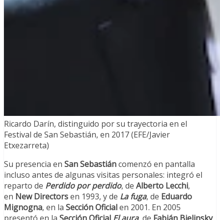
Ricardo Darín, distinguido por su trayectoria en el
Festival de San Sebastián, en 2017 (EFE/Javier
Etxezarreta)
Su presencia en
San Sebastián
comenzó en pantalla
incluso antes de algunas visitas personales: integró el
reparto de
Perdido por perdido
, de
Alberto Lecchi
,
en
New Directors
en 1993, y de
La fuga
, de
Eduardo
Mignogna
, en la
Sección Oficial
en 2001. En 2005
presentó en la
Sección Oficial
El aura
, de
Fabián Bielinsky
,